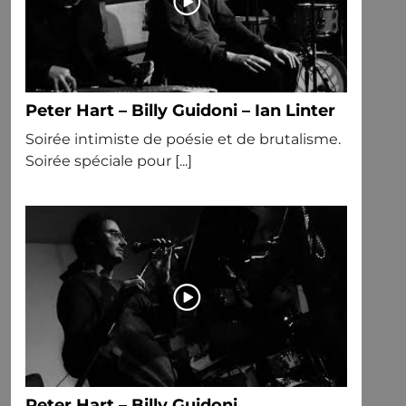
Peter Hart – Billy Guidoni – Ian Linter
Soirée intimiste de poésie et de brutalisme.
Soirée spéciale pour [...]
Peter Hart – Billy Guidoni