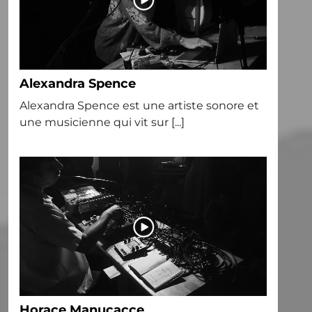
Alexandra Spence
Alexandra Spence est une artiste sonore et
une musicienne qui vit sur [...]
Horace Manucacce