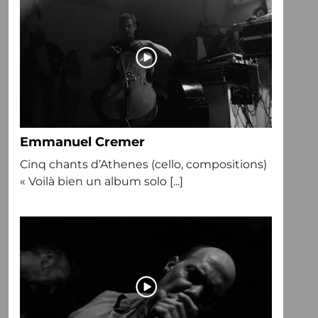
Emmanuel Cremer
Cinq chants d’Athenes (cello, compositions)
« Voilà bien un album solo [...]