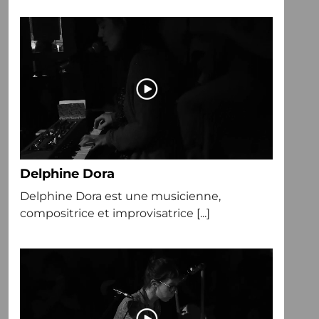
Delphine Dora
Delphine Dora est une musicienne,
compositrice et improvisatrice [...]