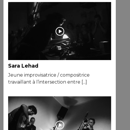
Sara Lehad
Jeune improvisatrice / compositrice
travaillant à l’intersection entre [...]