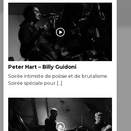
Peter Hart – Billy Guidoni
Soirée intimiste de poésie et de brutalisme.
Soirée spéciale pour [...]