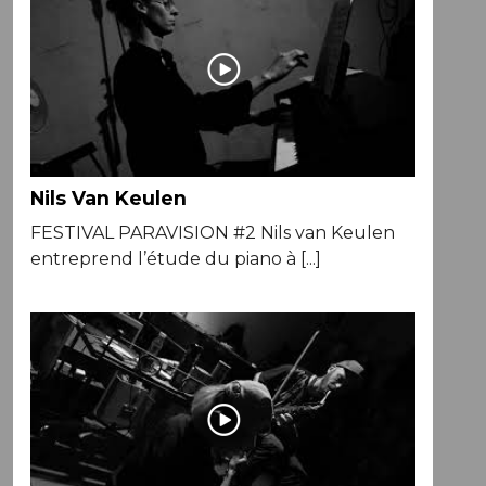
Nils Van Keulen
FESTIVAL PARAVISION #2 Nils van Keulen
entreprend l’étude du piano à [...]