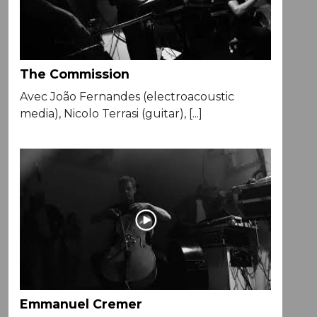
The Commission
Avec João Fernandes (electroacoustic
media), Nicolo Terrasi (guitar), [...]
Emmanuel Cremer