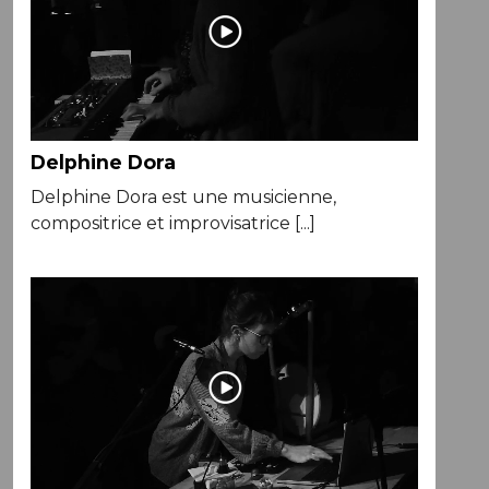
Delphine Dora
Delphine Dora est une musicienne,
compositrice et improvisatrice [...]