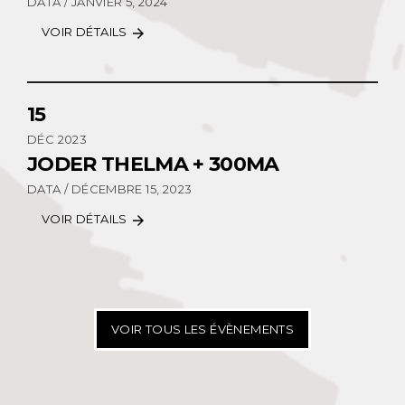
DATA / JANVIER 5, 2024
VOIR DÉTAILS
arrow_forward
15
DÉC 2023
JODER THELMA + 300MA
DATA / DÉCEMBRE 15, 2023
VOIR DÉTAILS
arrow_forward
VOIR TOUS LES ÉVÈNEMENTS