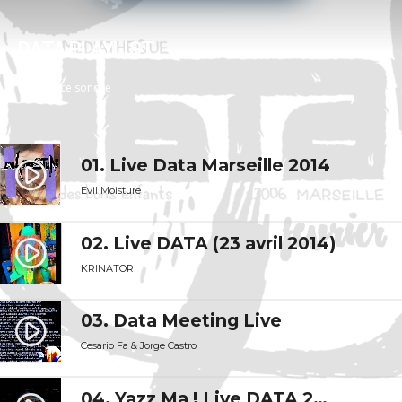
DATA PLAYLIST
Résistance sonore
01. Live Data Marseille 2014
play_circle_filled
Evil Moisture
02. Live DATA (23 avril 2014)
play_circle_filled
KRINATOR
03. Data Meeting Live
play_circle_filled
Cesario Fa & Jorge Castro
04. Yazz Ma ! Live DATA 2022