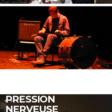
PRESSION
arrow_back
arrow_forward
NERVEUSE