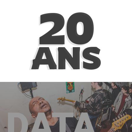
20
ANS
DATA