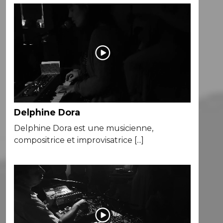
Delphine Dora
Delphine Dora est une musicienne,
compositrice et improvisatrice [...]