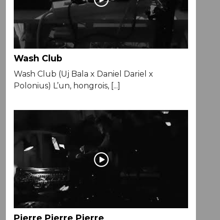
Wash Club
Wash Club (Uj Bala x Daniel Dariel x
Polonius) L’un, hongrois, [...]
Pierre Pierre Pierre