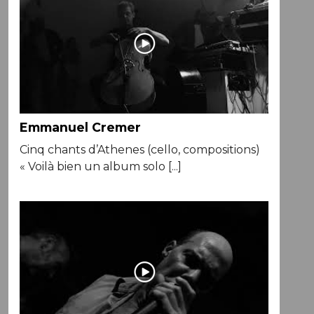
Emmanuel Cremer
Cinq chants d’Athenes (cello, compositions)
« Voilà bien un album solo [...]