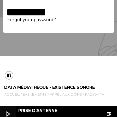
Forgot your password?
DATA MÉDIATHÈQUE - EXISTENCE SONORE
ACCUEIL
EVÈNEMENTS
APPEL AUX DONS
RADIO
TV
PRISE D’ANTENNE
play_arrow
playlist_play