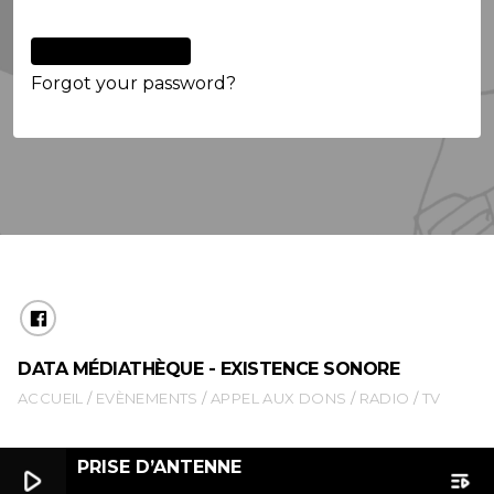
Forgot your password?
DATA MÉDIATHÈQUE - EXISTENCE SONORE
ACCUEIL
EVÈNEMENTS
APPEL AUX DONS
RADIO
TV
PRISE D’ANTENNE
play_arrow
playlist_play